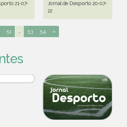
sporto 21-07-
Jornal de Desporto 20-07-
22
51
...
53
54
»
ntes