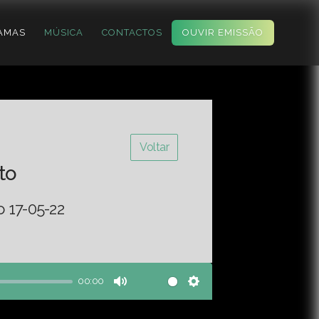
AMAS
MÚSICA
CONTACTOS
OUVIR EMISSÃO
Voltar
to
o 17-05-22
00:00
Mute
Settings