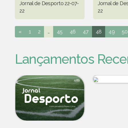
Jornal de Desporto 22-07-
Jornal de De
22
22
«
1
2
...
45
46
47
48
49
50
Lançamentos Rece