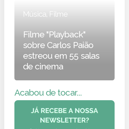
Música, Filme
Filme "Playback"
sobre Carlos Paião
estreou em 55 salas
de cinema
Acabou de tocar...