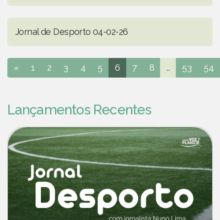
Jornal de Desporto 04-02-26
«
1
2
3
4
5
6
7
8
...
53
54
Lançamentos Recentes