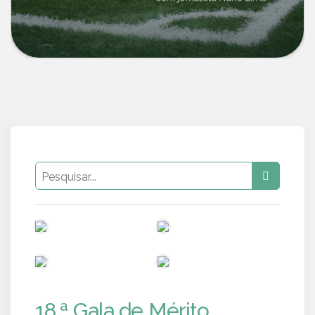
PUB
PUB
PUB
PUB
18.ª Gala de Mérito