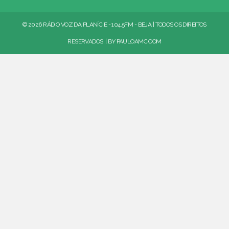
© 2026 RÁDIO VOZ DA PLANÍCIE - 104.5FM - BEJA | TODOS OS DIREITOS
RESERVADOS. | BY
PAULOAMC.COM