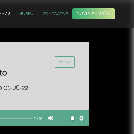
AMAS
MÚSICA
CONTACTOS
OUVIR EMISSÃO
Voltar
to
o 01-06-22
07:30
Mute
Settings