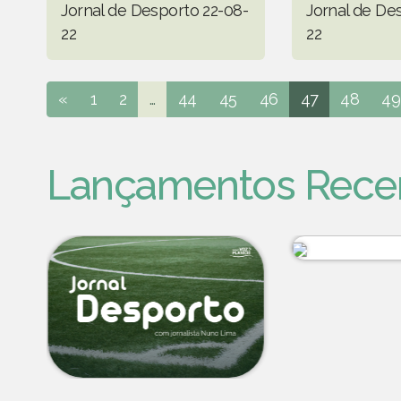
Jornal de Desporto 22-08-
Jornal de De
22
22
«
1
2
...
44
45
46
47
48
49
Lançamentos Rece