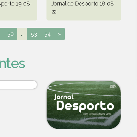
sporto 19-08-
Jornal de Desporto 18-08-
22
50
...
53
54
»
ntes