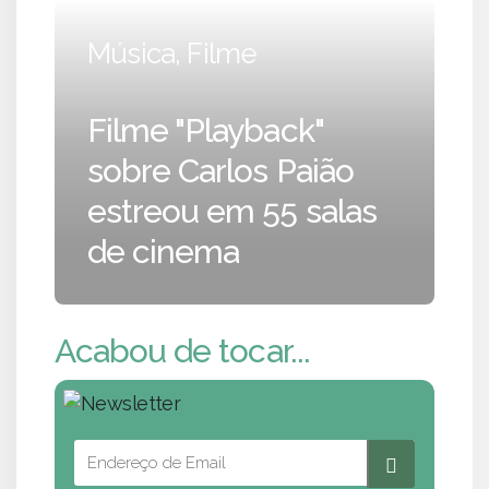
Música, Filme
Filme "Playback"
sobre Carlos Paião
estreou em 55 salas
de cinema
Acabou de tocar...