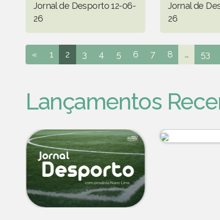
Jornal de Desporto 12-06-
Jornal de De
26
26
«
1
2
3
4
5
6
7
8
...
53
Lançamentos Rece