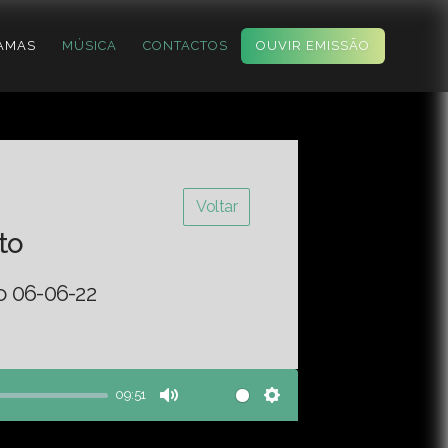
AMAS
MÚSICA
CONTACTOS
OUVIR EMISSÃO
Voltar
to
o 06-06-22
09:51
Mute
Settings