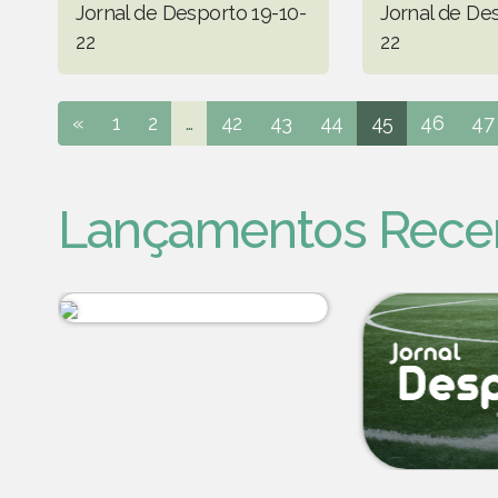
Jornal de Desporto 19-10-
Jornal de De
22
22
«
1
2
...
42
43
44
45
46
47
Lançamentos Rece