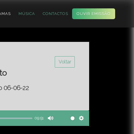
AMAS
MÚSICA
CONTACTOS
OUVIR EMISSÃO
Voltar
to
o 06-06-22
09:51
Mute
Settings