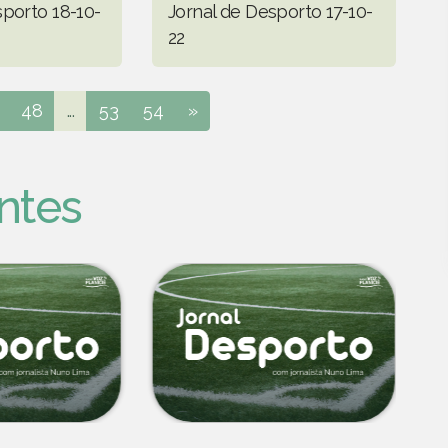
sporto 18-10-
Jornal de Desporto 17-10-
22
48
...
53
54
»
ntes