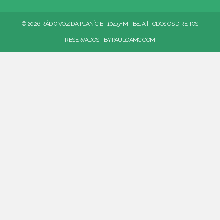
© 2026 RÁDIO VOZ DA PLANÍCIE - 104.5FM - BEJA | TODOS OS DIREITOS
RESERVADOS. | BY
PAULOAMC.COM