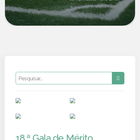
PUB
PUB
PUB
PUB
18.ª Gala de Mérito