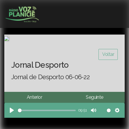
Voltar
Jornal Desporto
Jornal de Desporto 06-06-22
Anterior
Seguinte
09:51
Play
Mute
Sett