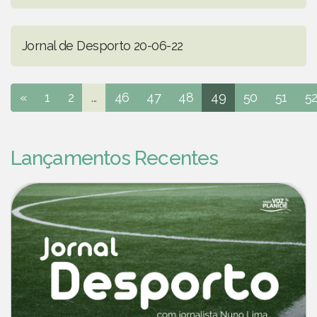
Jornal de Desporto 20-06-22
«
1
2
...
46
47
48
49
50
51
5
Lançamentos Recentes