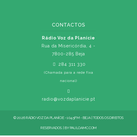
CONTACTOS
Rádio Voz da Planície
Rua da Misericórdia, 4 -
7800-285 Beja
284 311 330
(Chamada para a rede fixa
nacional)
radio@vozdaplanicie.pt
© 2026 RÁDIO VOZ DA PLANÍCIE - 104.5FM - BEJA | TODOS OS DIREITOS
RESERVADOS. | BY
PAULOAMC.COM