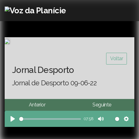
Voltar
Jornal Desporto
Jornal de Desporto 09-06-22
Anterior
Seguinte
07:58
Play
Mute
Sett