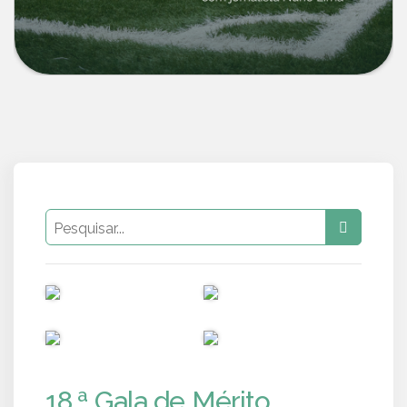
PUB
PUB
PUB
PUB
18.ª Gala de Mérito