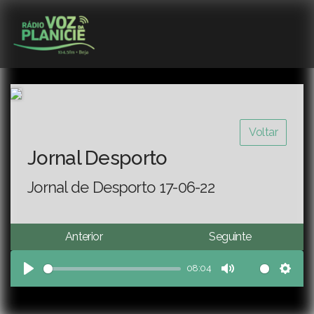
Voltar
Jornal Desporto
Jornal de Desporto 17-06-22
Anterior
Seguinte
08:04
Play
Mute
Sett