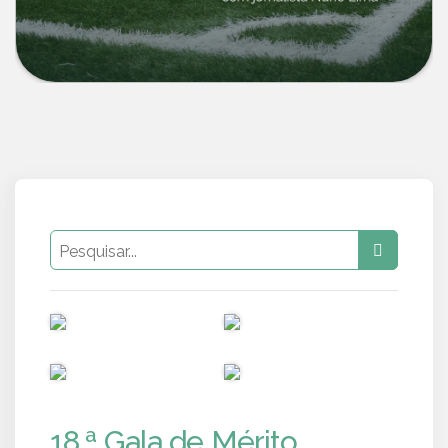
PUB
PUB
PUB
PUB
18.ª Gala de Mérito