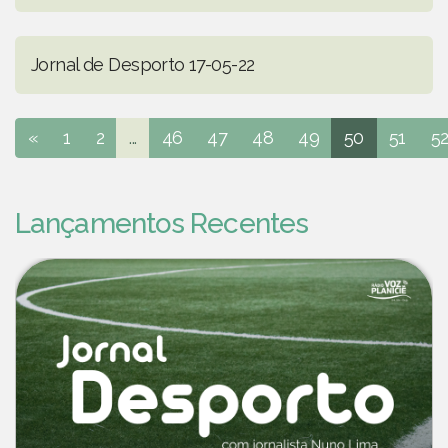
Jornal de Desporto 17-05-22
«
1
2
...
46
47
48
49
50
51
5
Lançamentos Recentes