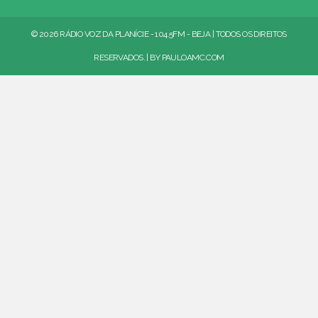
© 2026 RÁDIO VOZ DA PLANÍCIE - 104.5FM - BEJA | TODOS OS DIREITOS
RESERVADOS. | BY
PAULOAMC.COM