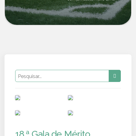
PUB
PUB
PUB
PUB
18.ª Gala de Mérito