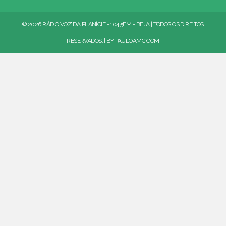
© 2026 RÁDIO VOZ DA PLANÍCIE - 104.5FM - BEJA | TODOS OS DIREITOS
RESERVADOS. | BY
PAULOAMC.COM