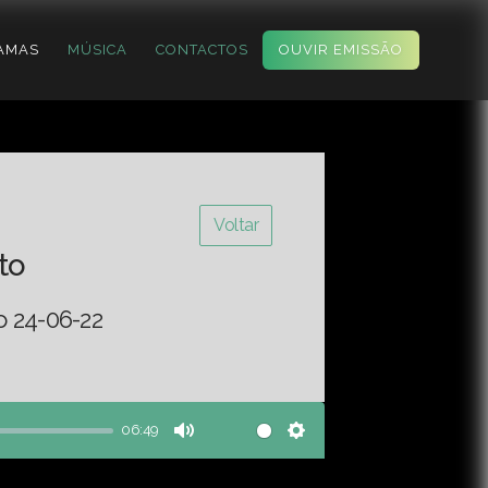
AMAS
MÚSICA
CONTACTOS
OUVIR EMISSÃO
Voltar
to
o 24-06-22
06:49
Mute
Settings