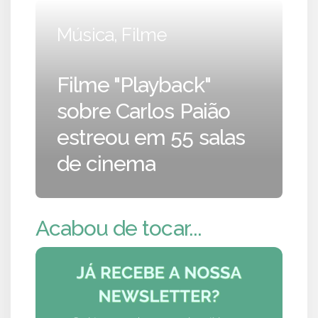
Música, Filme
Filme "Playback"
sobre Carlos Paião
estreou em 55 salas
de cinema
Acabou de tocar...