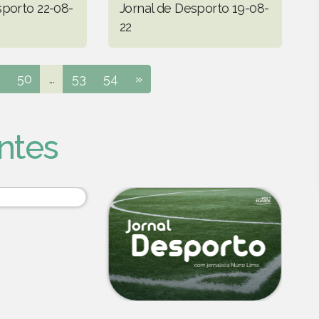
sporto 22-08-
Jornal de Desporto 19-08-
22
50
...
53
54
»
ntes