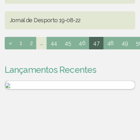
Jornal de Desporto 19-08-22
«
1
2
...
44
45
46
47
48
49
5
Lançamentos Recentes