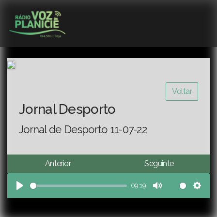
Voltar
Jornal Desporto
Jornal de Desporto 11-07-22
Anterior
Seguinte
09:19
Play
Mute
Sett