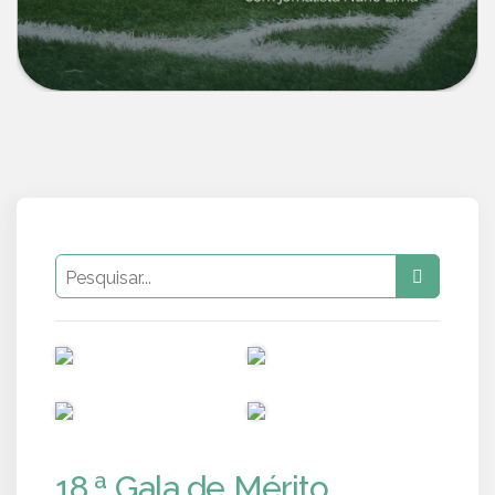
PUB
PUB
PUB
PUB
18.ª Gala de Mérito