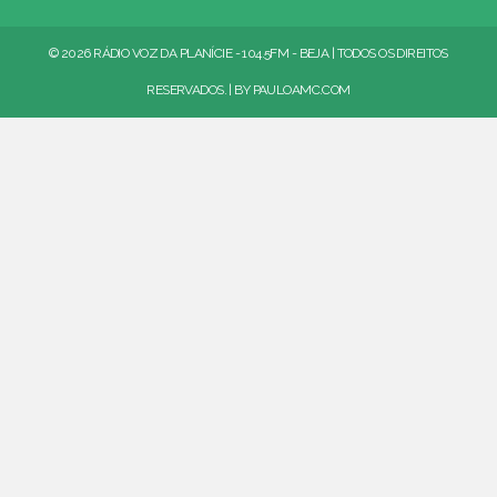
© 2026 RÁDIO VOZ DA PLANÍCIE - 104.5FM - BEJA | TODOS OS DIREITOS
RESERVADOS. | BY
PAULOAMC.COM