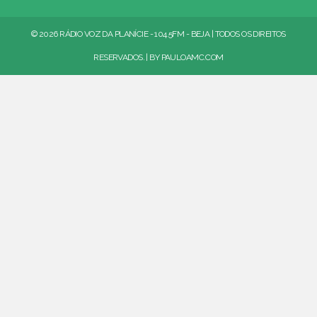
© 2026 RÁDIO VOZ DA PLANÍCIE - 104.5FM - BEJA | TODOS OS DIREITOS
RESERVADOS. | BY
PAULOAMC.COM