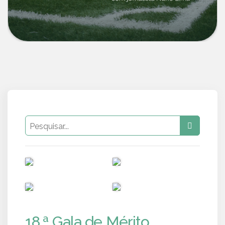
PUB
PUB
PUB
PUB
18.ª Gala de Mérito