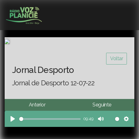
Voltar
Jornal Desporto
Jornal de Desporto 12-07-22
Anterior
Seguinte
09:49
Play
Mute
Sett