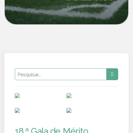
PUB
PUB
PUB
PUB
18.ª Gala de Mérito