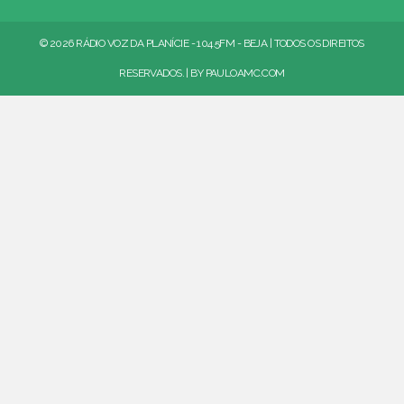
© 2026 RÁDIO VOZ DA PLANÍCIE - 104.5FM - BEJA | TODOS OS DIREITOS
RESERVADOS. | BY
PAULOAMC.COM