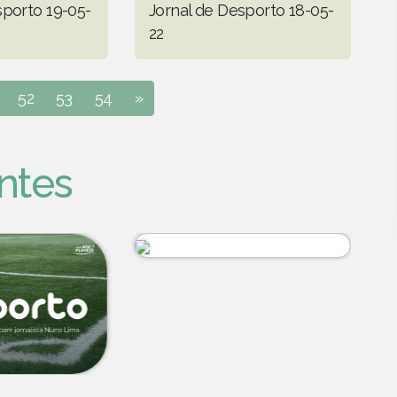
sporto 19-05-
Jornal de Desporto 18-05-
22
52
53
54
»
ntes