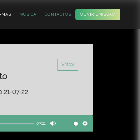
AMAS
MÚSICA
CONTACTOS
OUVIR EMISSÃO
Voltar
to
o 21-07-22
07:21
Mute
Settings