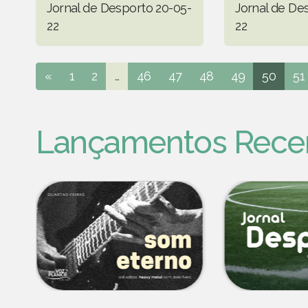
Jornal de Desporto 20-05-
Jornal de De
22
22
«
1
2
...
46
47
48
49
50
51
Lançamentos Rece