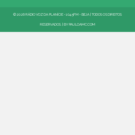
© 2026 RÁDIO VOZ DA PLANÍCIE - 104.5FM - BEJA | TODOS OS DIREITOS
RESERVADOS. | BY
PAULOAMC.COM