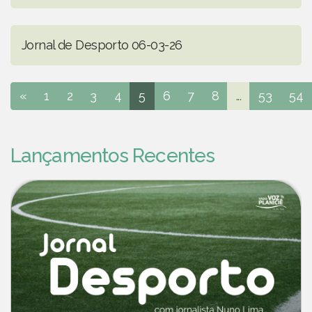
Jornal de Desporto 06-03-26
«
1
2
3
4
5
6
7
8
...
53
54
Lançamentos Recentes