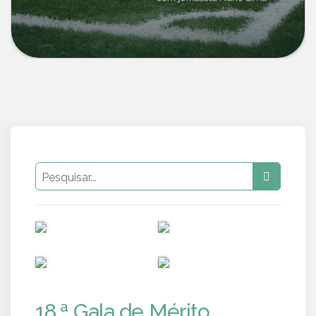
PUB
PUB
PUB
PUB
18.ª Gala de Mérito