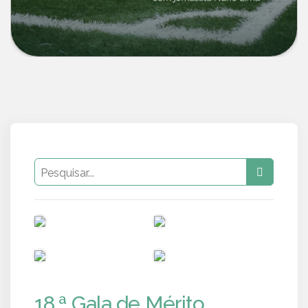
PUB
PUB
PUB
PUB
18.ª Gala de Mérito