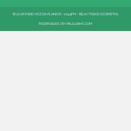
© 2026 RÁDIO VOZ DA PLANÍCIE - 104.5FM - BEJA | TODOS OS DIREITOS
RESERVADOS. | BY
PAULOAMC.COM