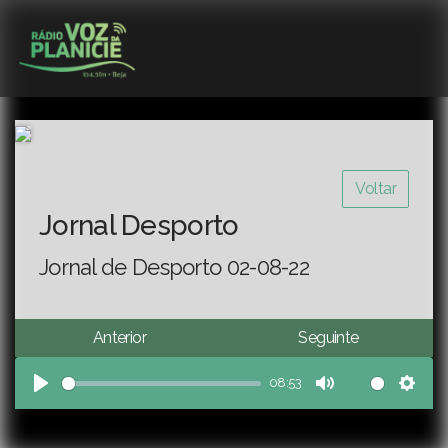
Voltar
Jornal Desporto
Jornal de Desporto 02-08-22
Anterior
Seguinte
08:53
Play
Mute
Sett