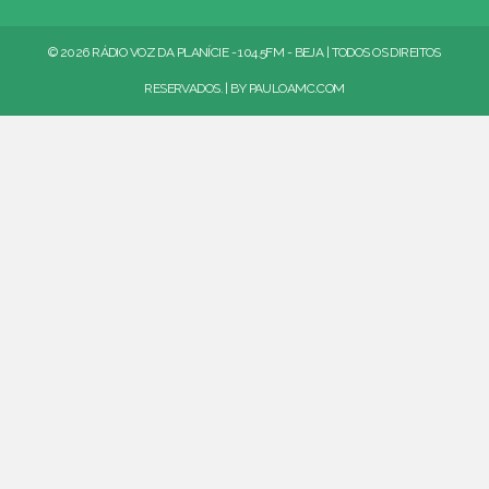
© 2026 RÁDIO VOZ DA PLANÍCIE - 104.5FM - BEJA | TODOS OS DIREITOS
RESERVADOS. | BY
PAULOAMC.COM