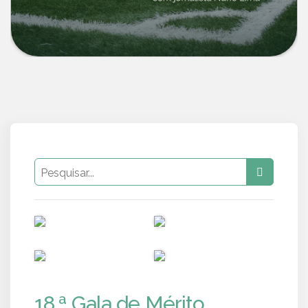
PUB
PUB
PUB
PUB
18.ª Gala de Mérito