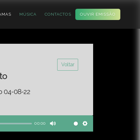
AMAS
MÚSICA
CONTACTOS
OUVIR EMISSÃO
Voltar
to
o 04-08-22
00:00
Mute
Settings