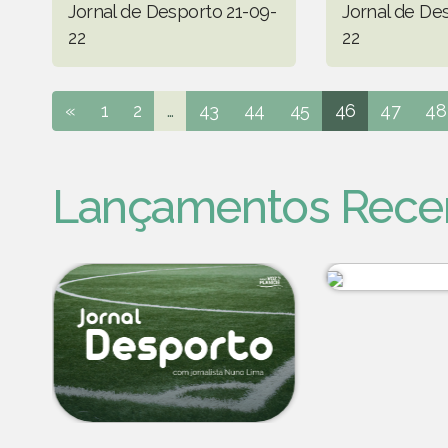
Jornal de Desporto 21-09-
Jornal de De
22
22
«
1
2
...
43
44
45
46
47
48
Lançamentos Rece