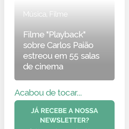
Música, Filme
Filme "Playback"
sobre Carlos Paião
estreou em 55 salas
de cinema
Acabou de tocar...