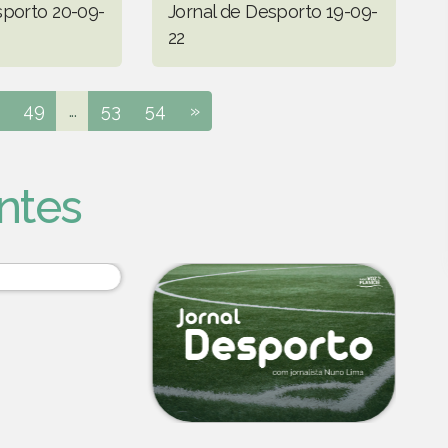
sporto 20-09-
Jornal de Desporto 19-09-
22
49
...
53
54
»
ntes