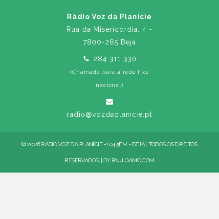
Rádio Voz da Planície
Rua da Misericórdia, 4 -
7800-285 Beja
284 311 330
(Chamada para a rede fixa
nacional)
radio@vozdaplanicie.pt
© 2026 RÁDIO VOZ DA PLANÍCIE - 104.5FM - BEJA | TODOS OS DIREITOS
RESERVADOS. | BY
PAULOAMC.COM