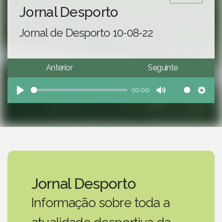
Jornal Desporto
Jornal de Desporto 10-08-22
Anterior
Seguinte
00:00
Play
Mute
Sett
Jornal Desporto
Informação sobre toda a