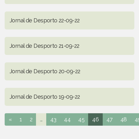
Jornal de Desporto 22-09-22
Jornal de Desporto 21-09-22
Jornal de Desporto 20-09-22
Jornal de Desporto 19-09-22
«
1
2
...
43
44
45
46
47
48
4