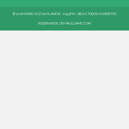
© 2026 RÁDIO VOZ DA PLANÍCIE - 104.5FM - BEJA | TODOS OS DIREITOS
RESERVADOS. | BY
PAULOAMC.COM