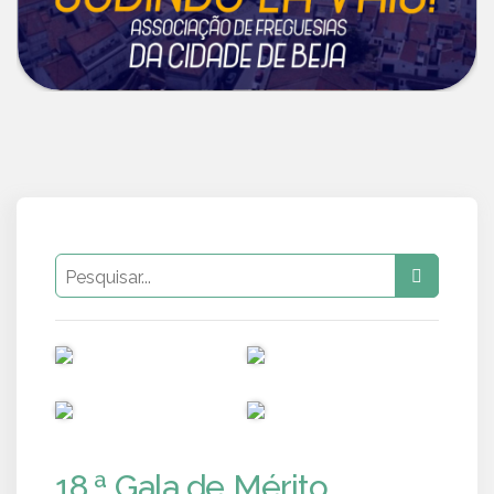
PUB
PUB
PUB
PUB
18.ª Gala de Mérito