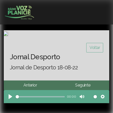
Voltar
Jornal Desporto
Jornal de Desporto 18-08-22
Anterior
Seguinte
00:00
Play
Mute
Sett