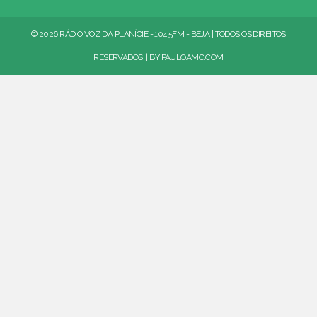
© 2026 RÁDIO VOZ DA PLANÍCIE - 104.5FM - BEJA | TODOS OS DIREITOS
RESERVADOS. | BY
PAULOAMC.COM