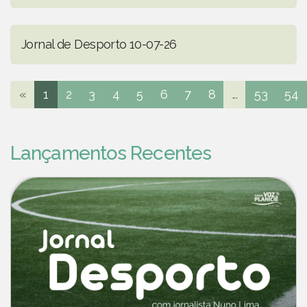
Jornal de Desporto 10-07-26
«
1
2
3
4
5
6
7
8
...
53
54
Lançamentos Recentes