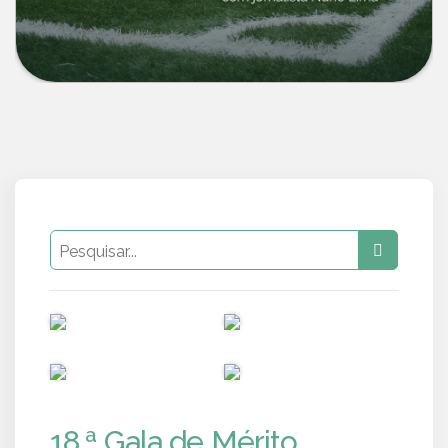
PUB
PUB
PUB
PUB
18.ª Gala de Mérito