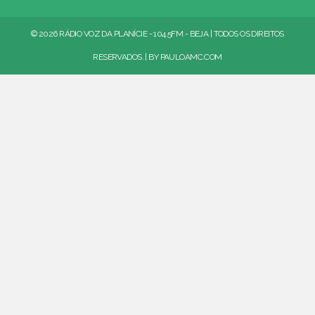
© 2026 RÁDIO VOZ DA PLANÍCIE - 104.5FM - BEJA | TODOS OS DIREITOS
RESERVADOS. | BY
PAULOAMC.COM