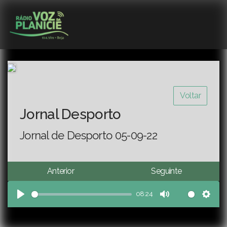
Voltar
Jornal Desporto
Jornal de Desporto 05-09-22
Anterior
Seguinte
08:24
Play
Mute
Sett