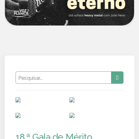
PUB
PUB
PUB
PUB
18.ª Gala de Mérito