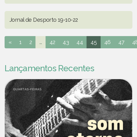
Jornal de Desporto 19-10-22
«
1
2
...
42
43
44
45
46
47
4
Lançamentos Recentes