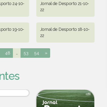
sporto 24-10-
Jornal de Desporto 21-10-
22
sporto 19-10-
Jornal de Desporto 18-10-
22
48
...
53
54
»
ntes