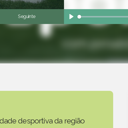
Seguinte
Play
idade desportiva da região