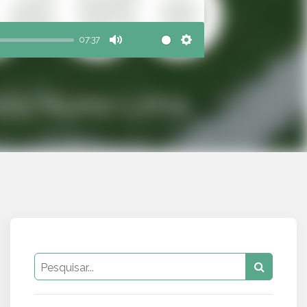
07:37
Mute
Settings