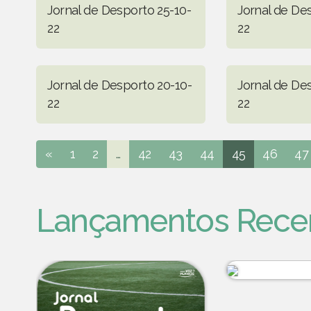
Jornal de Desporto 25-10-
Jornal de De
22
22
Jornal de Desporto 20-10-
Jornal de De
22
22
«
1
2
...
42
43
44
45
46
47
Lançamentos Rece