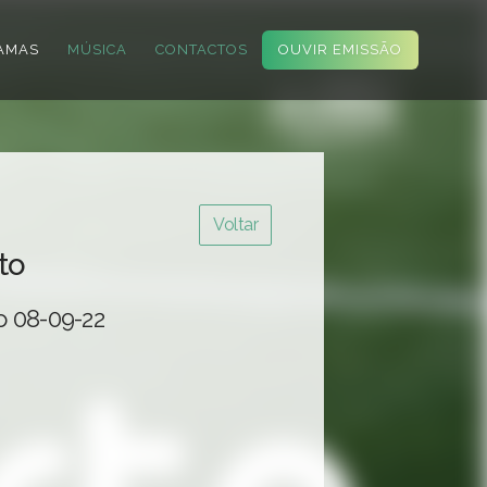
AMAS
MÚSICA
CONTACTOS
OUVIR EMISSÃO
Voltar
to
o 08-09-22