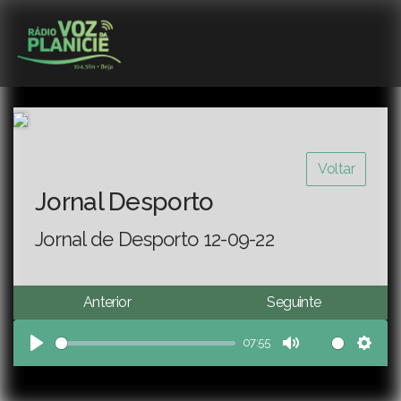
Voltar
Jornal Desporto
Jornal de Desporto 12-09-22
Anterior
Seguinte
07:55
Play
Mute
Sett