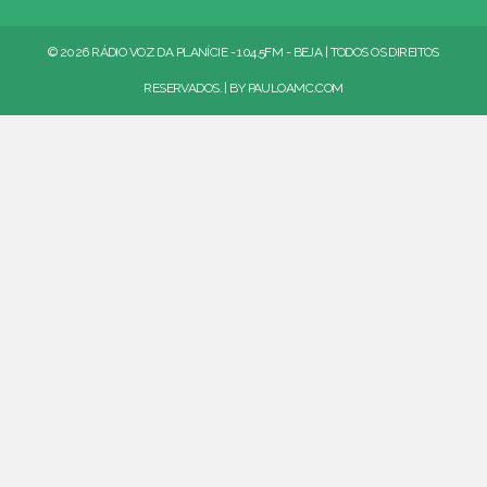
© 2026 RÁDIO VOZ DA PLANÍCIE - 104.5FM - BEJA | TODOS OS DIREITOS
RESERVADOS. | BY
PAULOAMC.COM