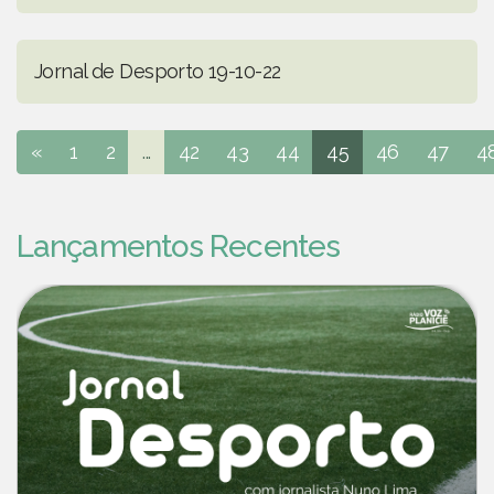
Jornal de Desporto 19-10-22
«
1
2
...
42
43
44
45
46
47
4
Lançamentos Recentes