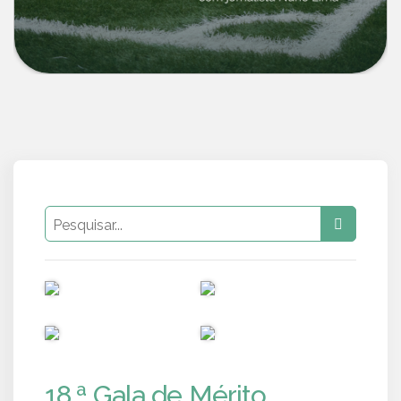
PUB
PUB
PUB
PUB
18.ª Gala de Mérito