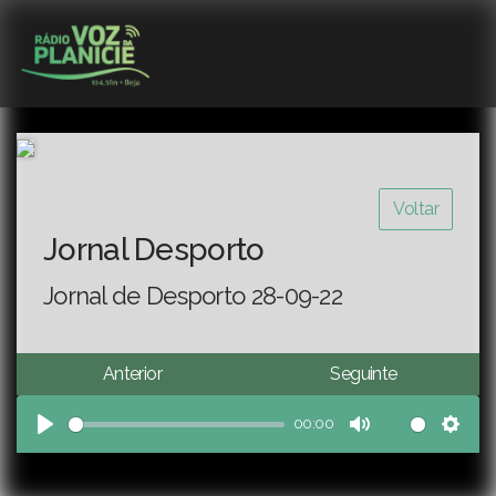
Voltar
Jornal Desporto
Jornal de Desporto 28-09-22
Anterior
Seguinte
00:00
Play
Mute
Sett