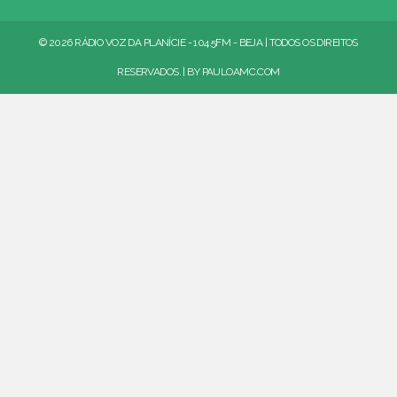
© 2026 RÁDIO VOZ DA PLANÍCIE - 104.5FM - BEJA | TODOS OS DIREITOS
RESERVADOS. | BY
PAULOAMC.COM