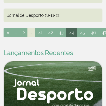
Jornal de Desporto 18-11-22
«
1
2
...
41
42
43
44
45
46
4
Lançamentos Recentes