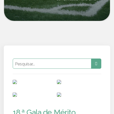
PUB
PUB
PUB
PUB
18.ª Gala de Mérito