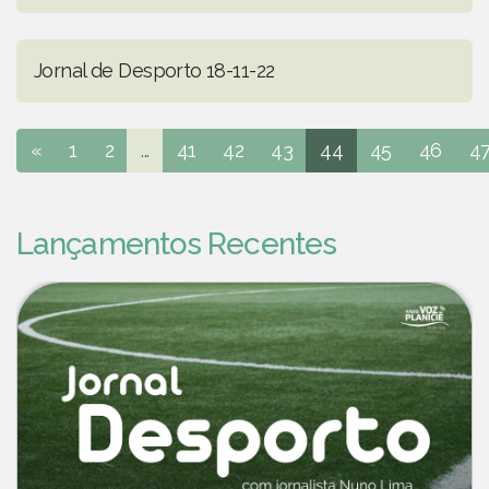
Jornal de Desporto 18-11-22
«
1
2
...
41
42
43
44
45
46
4
Lançamentos Recentes