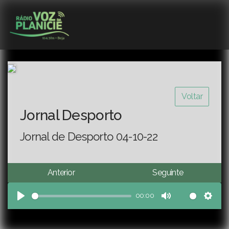
Voltar
Jornal Desporto
Jornal de Desporto 04-10-22
Anterior
Seguinte
00:00
Play
Mute
Sett