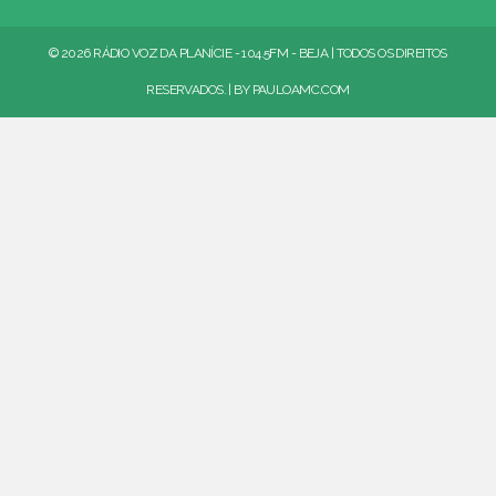
© 2026 RÁDIO VOZ DA PLANÍCIE - 104.5FM - BEJA | TODOS OS DIREITOS
RESERVADOS. | BY
PAULOAMC.COM