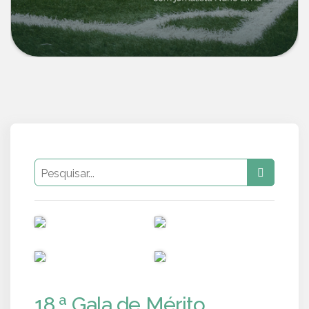
PUB
PUB
PUB
PUB
18.ª Gala de Mérito