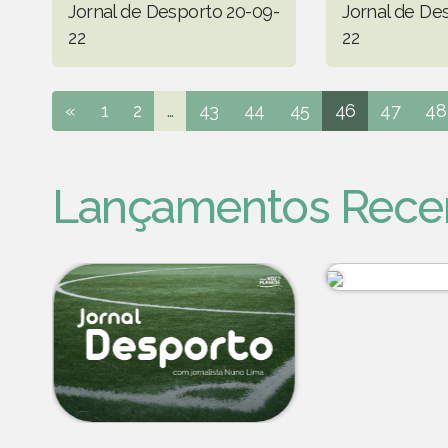
Jornal de Desporto 20-09-
Jornal de De
22
22
«
1
2
...
43
44
45
46
47
48
Lançamentos Rece