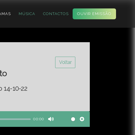
AMAS
MÚSICA
CONTACTOS
OUVIR EMISSÃO
Voltar
to
o 14-10-22
00:00
Mute
Settings