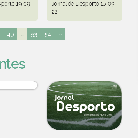
sporto 19-09-
Jornal de Desporto 16-09-
22
49
...
53
54
»
ntes