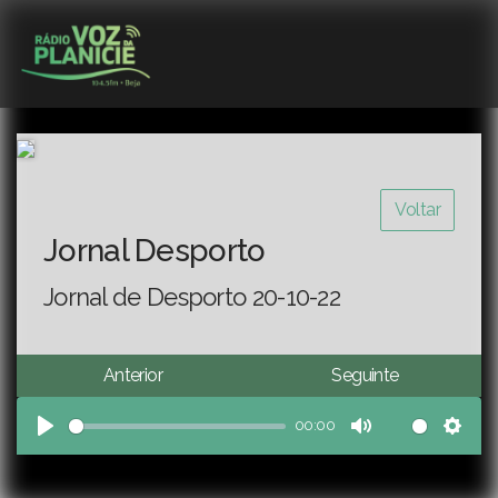
Voltar
Jornal Desporto
Jornal de Desporto 20-10-22
Anterior
Seguinte
00:00
Play
Mute
Sett