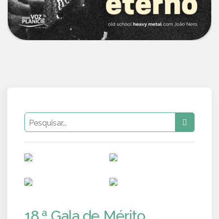
PUB
PUB
PUB
PUB
18.ª Gala de Mérito