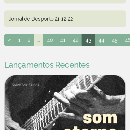
Jornal de Desporto 21-12-22
«
1
2
...
40
41
42
43
44
45
4
Lançamentos Recentes