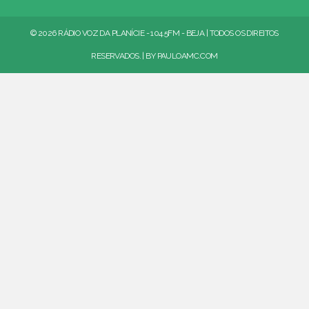
© 2026 RÁDIO VOZ DA PLANÍCIE - 104.5FM - BEJA | TODOS OS DIREITOS
RESERVADOS. | BY
PAULOAMC.COM