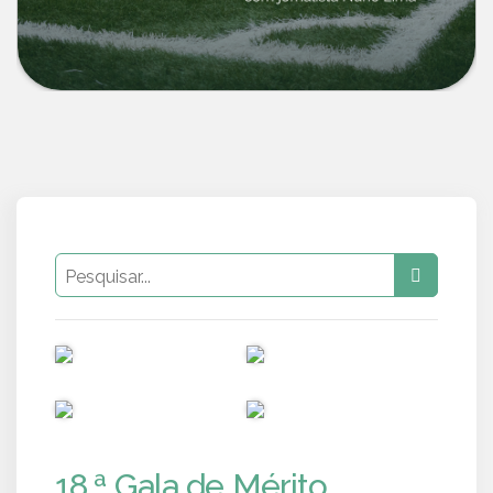
PUB
PUB
PUB
PUB
18.ª Gala de Mérito