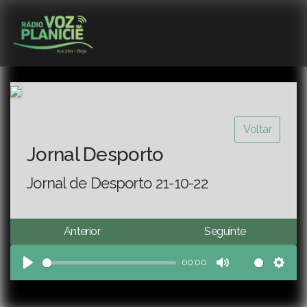
Voltar
Jornal Desporto
Jornal de Desporto 21-10-22
Anterior
Seguinte
00:00
Play
Mute
Sett