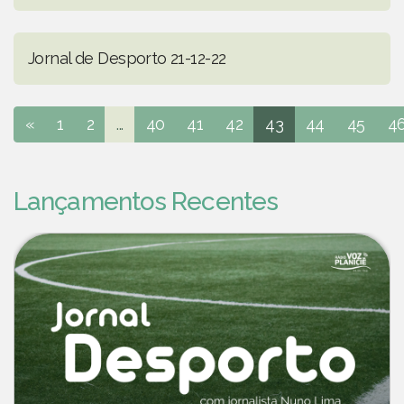
Jornal de Desporto 21-12-22
«
1
2
...
40
41
42
43
44
45
4
Lançamentos Recentes