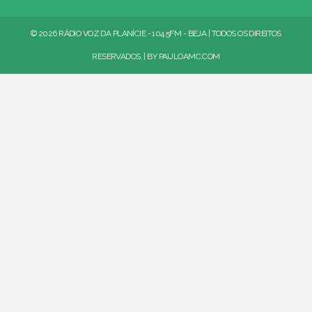
© 2026 RÁDIO VOZ DA PLANÍCIE - 104.5FM - BEJA | TODOS OS DIREITOS
RESERVADOS. | BY
PAULOAMC.COM