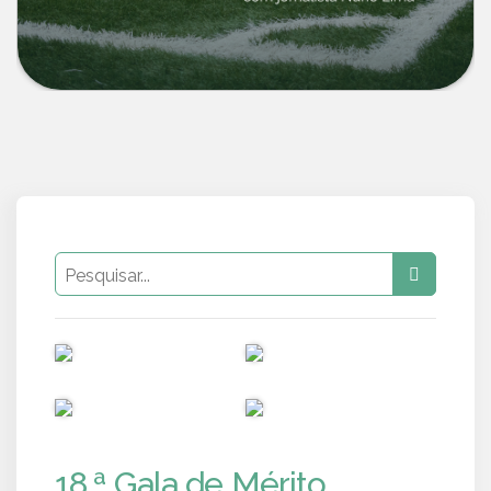
PUB
PUB
PUB
PUB
18.ª Gala de Mérito