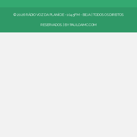
© 2026 RÁDIO VOZ DA PLANÍCIE - 104.5FM - BEJA | TODOS OS DIREITOS
RESERVADOS. | BY
PAULOAMC.COM