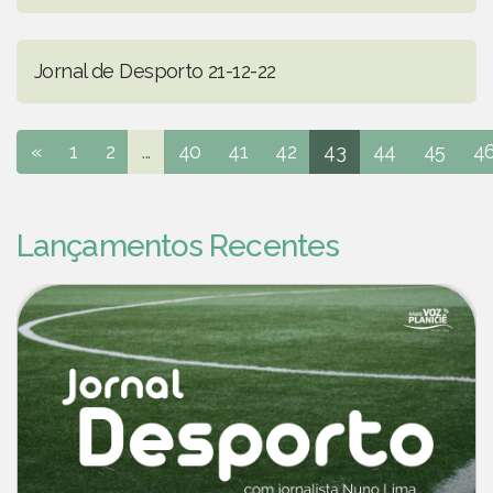
Jornal de Desporto 21-12-22
«
1
2
...
40
41
42
43
44
45
4
Lançamentos Recentes