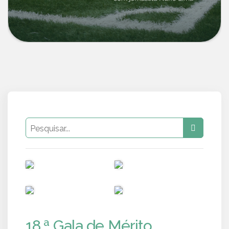
PUB
PUB
PUB
PUB
18.ª Gala de Mérito