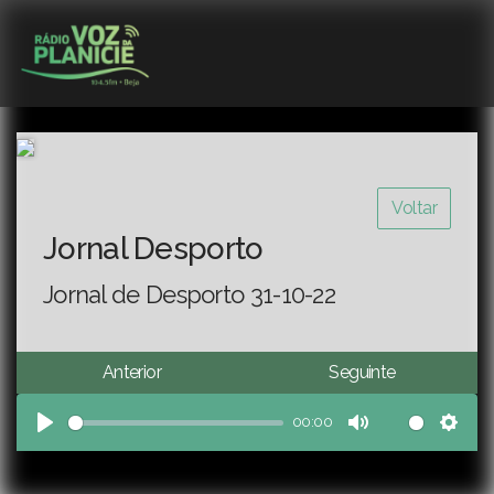
Voltar
Jornal Desporto
Jornal de Desporto 31-10-22
Anterior
Seguinte
00:00
Play
Mute
Sett