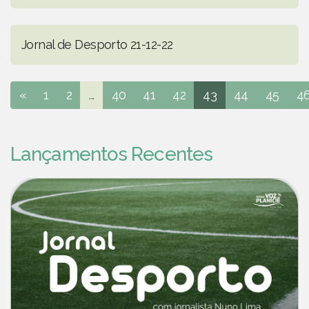
Jornal de Desporto 21-12-22
«
1
2
...
40
41
42
43
44
45
4
Lançamentos Recentes