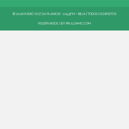
© 2026 RÁDIO VOZ DA PLANÍCIE - 104.5FM - BEJA | TODOS OS DIREITOS
RESERVADOS. | BY
PAULOAMC.COM