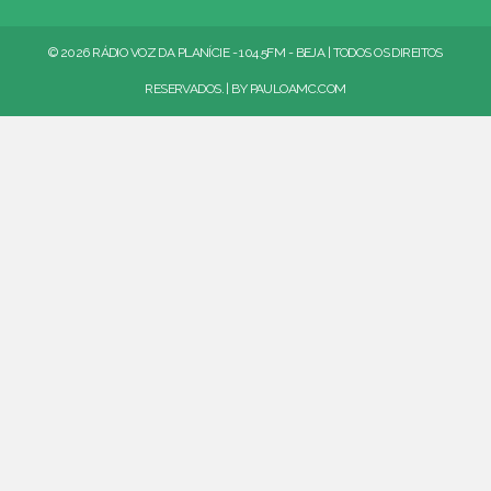
© 2026 RÁDIO VOZ DA PLANÍCIE - 104.5FM - BEJA | TODOS OS DIREITOS
RESERVADOS. | BY
PAULOAMC.COM