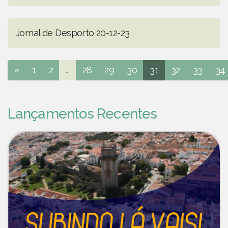
Jornal de Desporto 20-12-23
«
1
2
...
28
29
30
31
32
33
34
Lançamentos Recentes