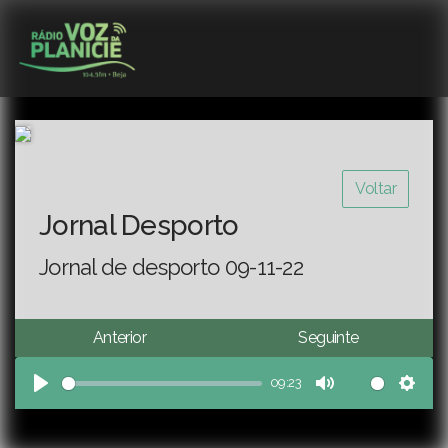
Voltar
Jornal Desporto
Jornal de desporto 09-11-22
Anterior
Seguinte
09:23
Play
Mute
Sett