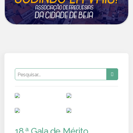
PUB
PUB
PUB
PUB
18.ª Gala de Mérito