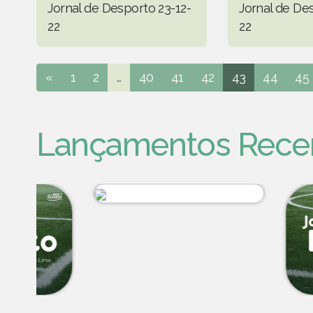
Jornal de Desporto 23-12-
Jornal de Des
22
22
«
1
2
...
40
41
42
43
44
45
Lançamentos Rece