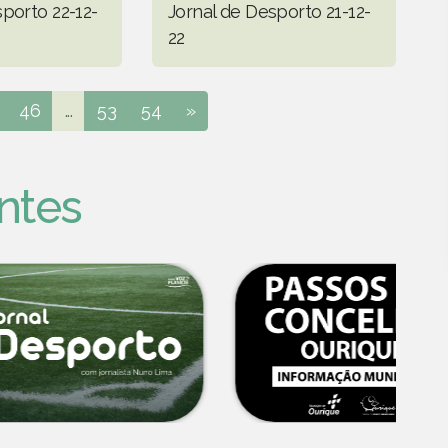
porto 22-12-
Jornal de Desporto 21-12-
22
46
...
53
54
»
ntes