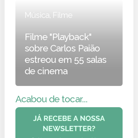
Música, Filme
Filme "Playback"
sobre Carlos Paião
estreou em 55 salas
de cinema
Acabou de tocar...