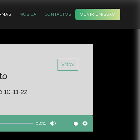
AMAS
MÚSICA
CONTACTOS
OUVIR EMISSÃO
Voltar
to
 10-11-22
08:31
Mute
Settings