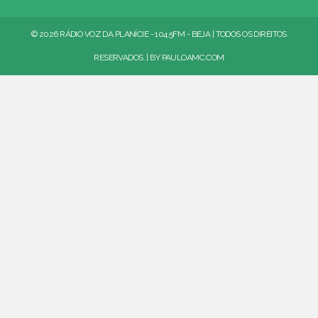
© 2026 RÁDIO VOZ DA PLANÍCIE - 104.5FM - BEJA | TODOS OS DIREITOS
RESERVADOS. | BY
PAULOAMC.COM