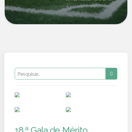
PUB
PUB
PUB
PUB
18.ª Gala de Mérito