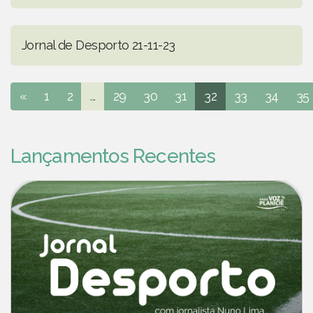
Jornal de Desporto 21-11-23
«
1
2
...
29
30
31
32
33
34
35
Lançamentos Recentes