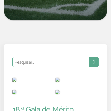
PUB
PUB
PUB
PUB
18.ª Gala de Mérito