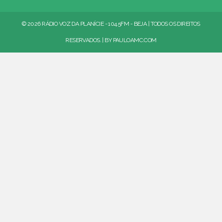
© 2026 RÁDIO VOZ DA PLANÍCIE - 104.5FM - BEJA | TODOS OS DIREITOS
RESERVADOS. | BY
PAULOAMC.COM