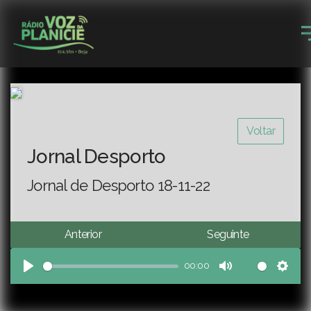
Voltar
Jornal Desporto
Jornal de Desporto 18-11-22
Anterior
Seguinte
00:00
Play
Mute
Sett