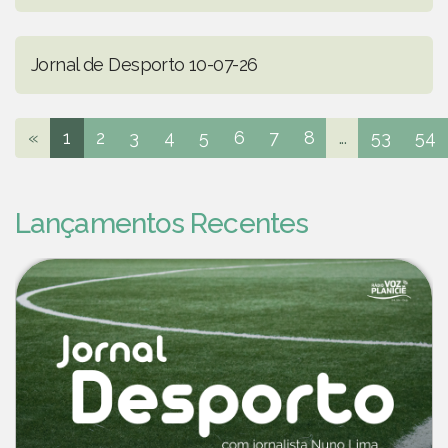
Jornal de Desporto 10-07-26
«
1
2
3
4
5
6
7
8
...
53
54
Lançamentos Recentes