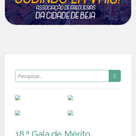
PUB
PUB
PUB
PUB
18.ª Gala de Mérito