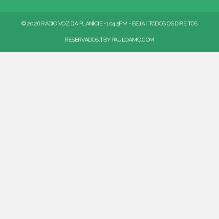
© 2026 RÁDIO VOZ DA PLANÍCIE - 104.5FM - BEJA | TODOS OS DIREITOS
RESERVADOS. | BY
PAULOAMC.COM