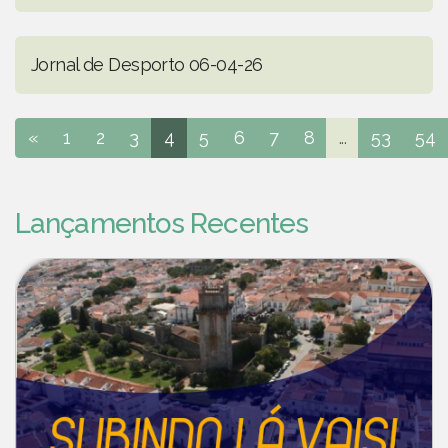
Jornal de Desporto 06-04-26
«
1
2
3
4
5
6
7
8
...
53
54
Lançamentos Recentes