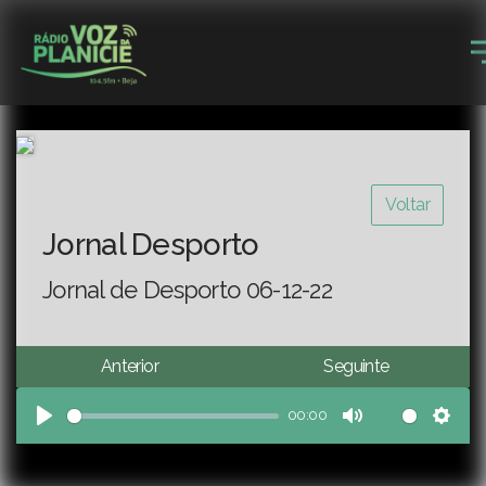
Voltar
Jornal Desporto
Jornal de Desporto 06-12-22
Anterior
Seguinte
00:00
Play
Mute
Sett