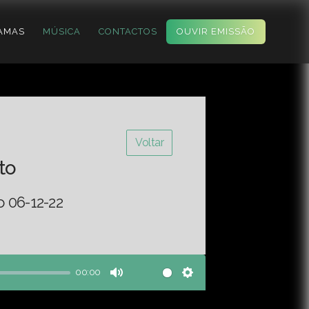
AMAS
MÚSICA
CONTACTOS
OUVIR EMISSÃO
Voltar
to
o 06-12-22
00:00
Mute
Settings