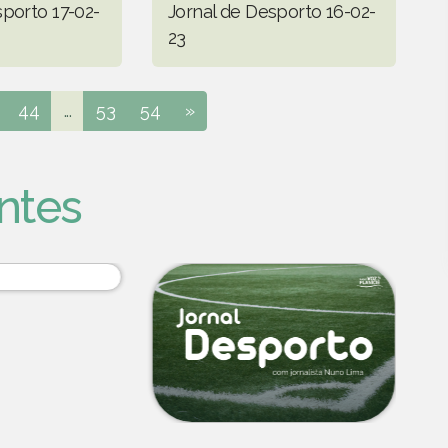
sporto 17-02-
Jornal de Desporto 16-02-
23
44
...
53
54
»
ntes