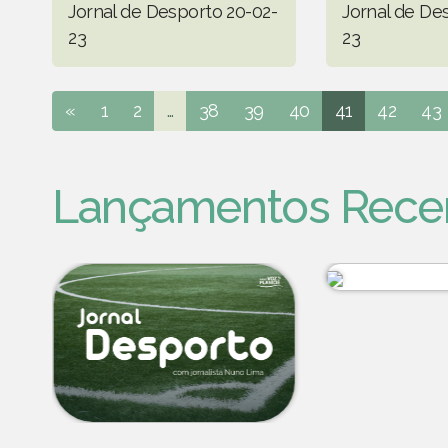
Jornal de Desporto 20-02-
Jornal de De
23
23
«
1
2
...
38
39
40
41
42
43
Lançamentos Rece