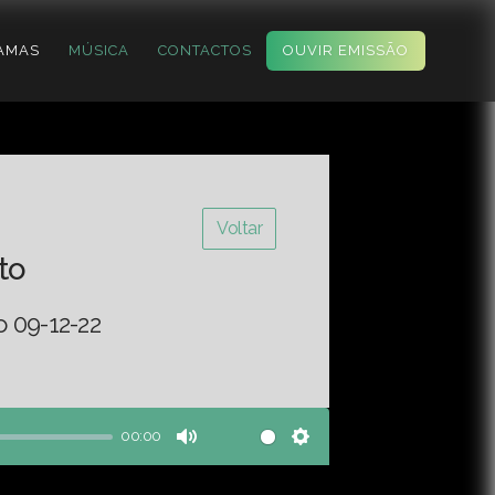
AMAS
MÚSICA
CONTACTOS
OUVIR EMISSÃO
Voltar
to
o 09-12-22
00:00
Mute
Settings