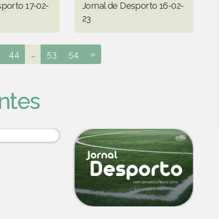
sporto 17-02-
Jornal de Desporto 16-02-
23
44
...
53
54
»
ntes