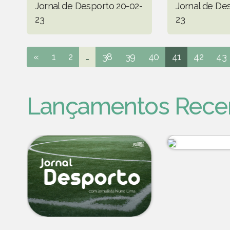
Jornal de Desporto 20-02-
Jornal de De
23
23
«
1
2
...
38
39
40
41
42
43
Lançamentos Rece