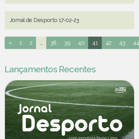
Jornal de Desporto 17-02-23
«
1
2
...
38
39
40
41
42
43
4
Lançamentos Recentes