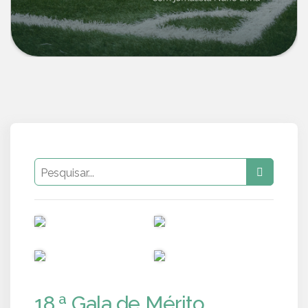
PUB
PUB
PUB
PUB
18.ª Gala de Mérito