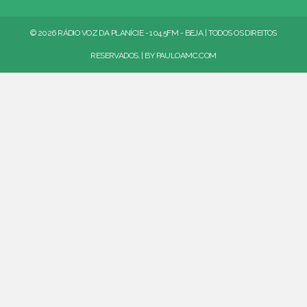
© 2026 RÁDIO VOZ DA PLANÍCIE - 104.5FM - BEJA | TODOS OS DIREITOS
RESERVADOS. | BY
PAULOAMC.COM