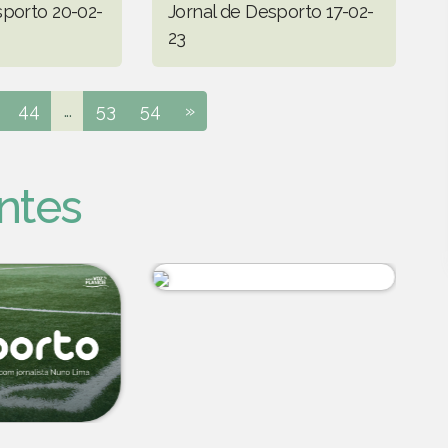
sporto 20-02-
Jornal de Desporto 17-02-
23
44
...
53
54
»
ntes