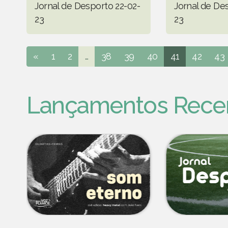
Jornal de Desporto 22-02-
Jornal de De
23
23
«
1
2
...
38
39
40
41
42
43
Lançamentos Rece