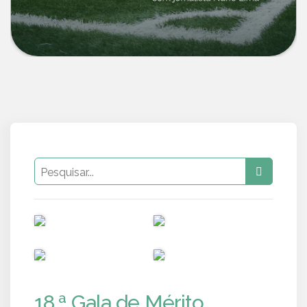
PUB
PUB
PUB
PUB
18.ª Gala de Mérito