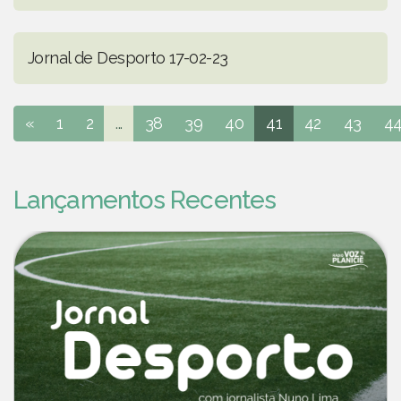
Jornal de Desporto 17-02-23
«
1
2
...
38
39
40
41
42
43
4
Lançamentos Recentes