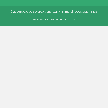
© 2026 RÁDIO VOZ DA PLANÍCIE - 104.5FM - BEJA | TODOS OS DIREITOS
RESERVADOS. | BY
PAULOAMC.COM