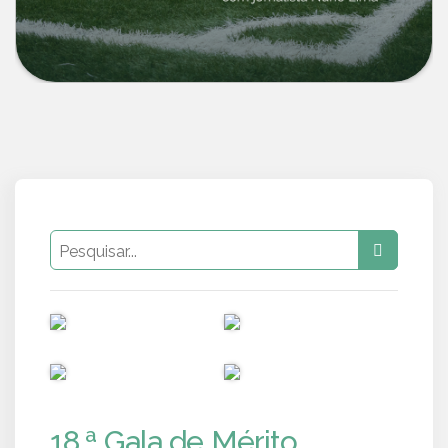
PUB
PUB
PUB
PUB
18.ª Gala de Mérito