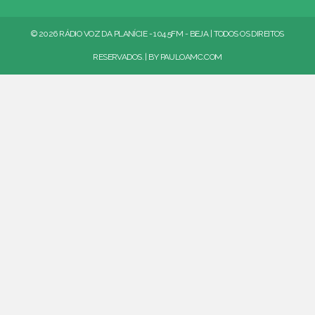
© 2026 RÁDIO VOZ DA PLANÍCIE - 104.5FM - BEJA | TODOS OS DIREITOS
RESERVADOS. | BY
PAULOAMC.COM