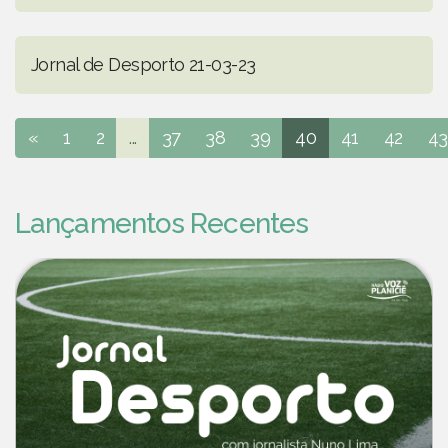
Jornal de Desporto 21-03-23
«
1
2
...
37
38
39
40
41
42
43
Lançamentos Recentes