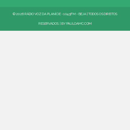
© 2026 RÁDIO VOZ DA PLANÍCIE - 104.5FM - BEJA | TODOS OS DIREITOS
RESERVADOS. | BY
PAULOAMC.COM