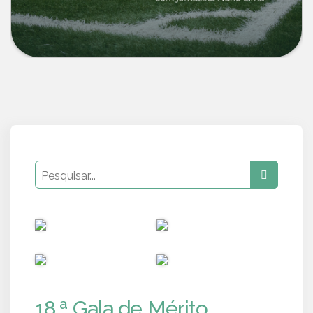
PUB
PUB
PUB
PUB
18.ª Gala de Mérito