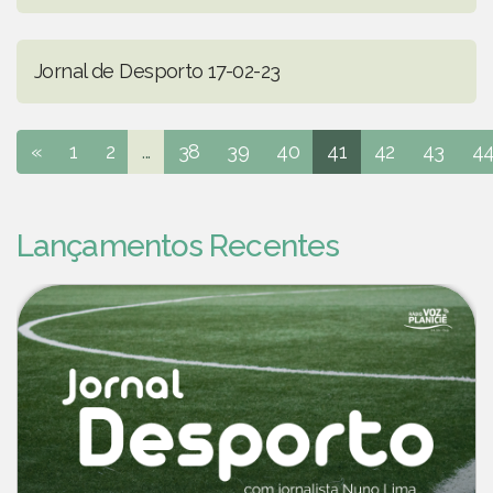
Jornal de Desporto 17-02-23
«
1
2
...
38
39
40
41
42
43
4
Lançamentos Recentes