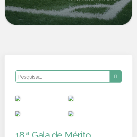
PUB
PUB
PUB
PUB
18.ª Gala de Mérito