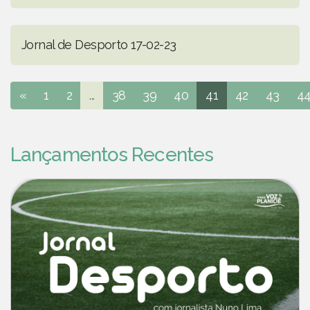
Jornal de Desporto 17-02-23
«
1
2
...
38
39
40
41
42
43
4
Lançamentos Recentes