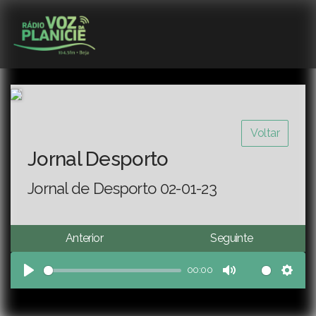
Voltar
Jornal Desporto
Jornal de Desporto 02-01-23
Anterior
Seguinte
00:00
Play
Mute
Sett