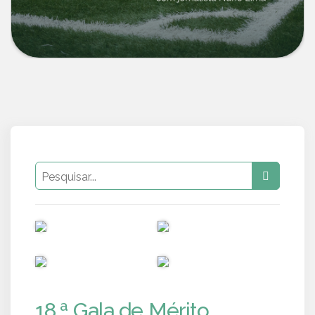
PUB
PUB
PUB
PUB
18.ª Gala de Mérito