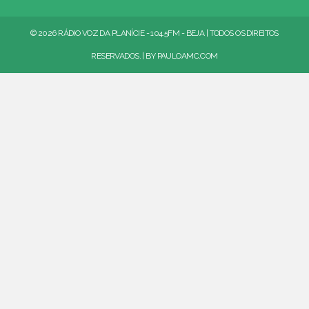
© 2026 RÁDIO VOZ DA PLANÍCIE - 104.5FM - BEJA | TODOS OS DIREITOS
RESERVADOS. | BY
PAULOAMC.COM