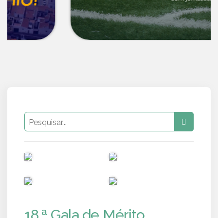
PUB
PUB
PUB
PUB
18.ª Gala de Mérito