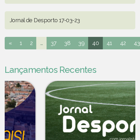
Jornal de Desporto 17-03-23
«
1
2
...
37
38
39
40
41
42
43
Lançamentos Recentes