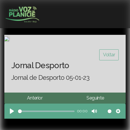
Voltar
Jornal Desporto
Jornal de Desporto 05-01-23
Anterior
Seguinte
00:00
Play
Mute
Sett