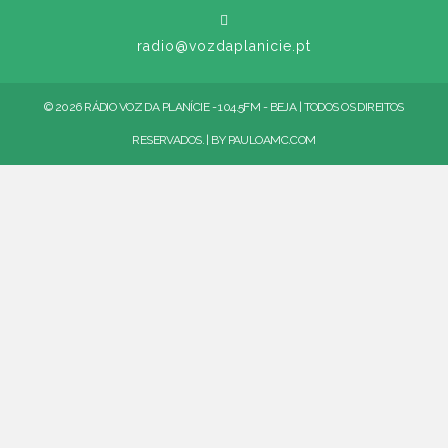
radio@vozdaplanicie.pt
© 2026 RÁDIO VOZ DA PLANÍCIE - 104.5FM - BEJA | TODOS OS DIREITOS
RESERVADOS. | BY
PAULOAMC.COM