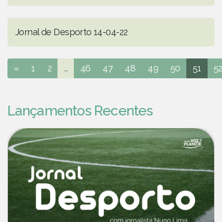
Jornal de Desporto 14-04-22
«
1
2
...
46
47
48
49
50
51
5
Lançamentos Recentes