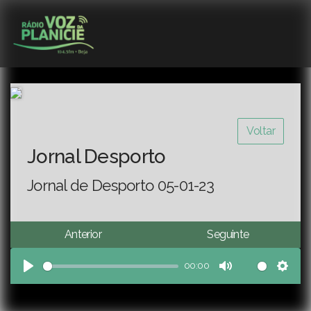
Voltar
Jornal Desporto
Jornal de Desporto 05-01-23
Anterior
Seguinte
00:00
Play
Mute
Sett