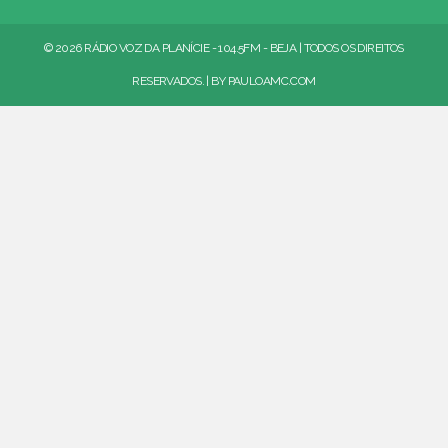
© 2026 RÁDIO VOZ DA PLANÍCIE - 104.5FM - BEJA | TODOS OS DIREITOS
RESERVADOS. | BY
PAULOAMC.COM