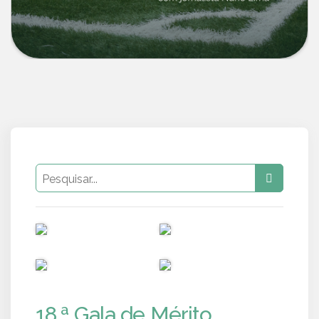
PUB
PUB
PUB
PUB
18.ª Gala de Mérito