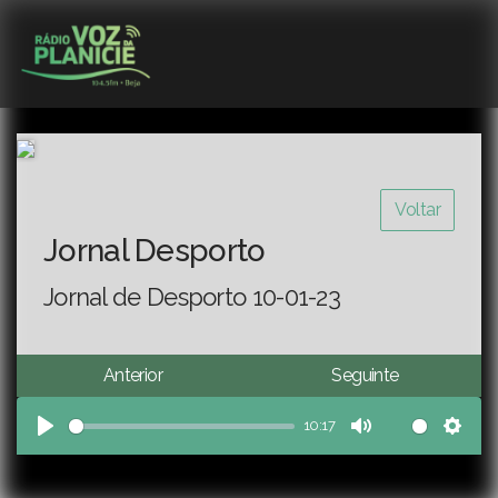
Voltar
Jornal Desporto
Jornal de Desporto 10-01-23
Anterior
Seguinte
10:17
Play
Mute
Sett