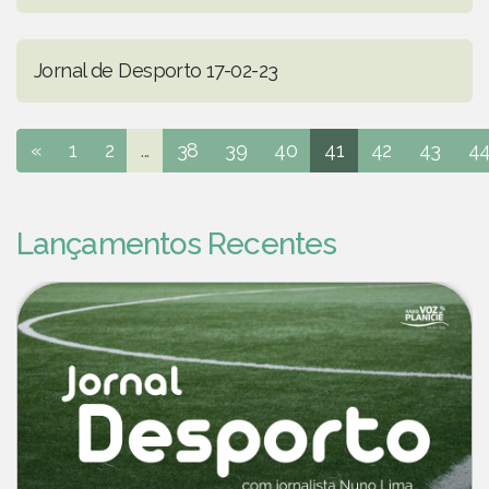
Jornal de Desporto 17-02-23
«
1
2
...
38
39
40
41
42
43
4
Lançamentos Recentes