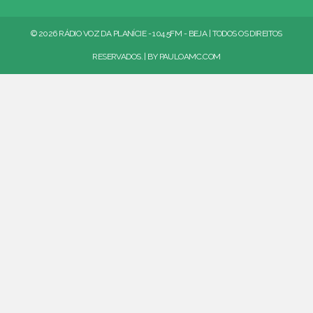
© 2026 RÁDIO VOZ DA PLANÍCIE - 104.5FM - BEJA | TODOS OS DIREITOS
RESERVADOS. | BY
PAULOAMC.COM